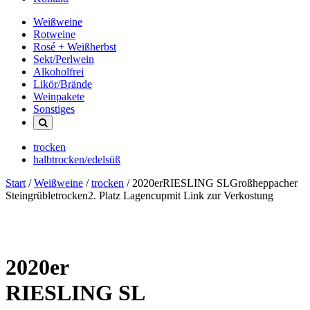
Weißweine
Rotweine
Rosé + Weißherbst
Sekt/Perlwein
Alkoholfrei
Likör/Brände
Weinpakete
Sonstiges
trocken
halbtrocken/edelsüß
Start
/
Weißweine
/
trocken
/ 2020erRIESLING SLGroßheppacher
Steingrübletrocken2. Platz Lagencupmit Link zur Verkostung
2020er
RIESLING SL