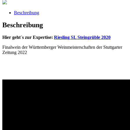
Platz
Lagencupmit
Link
Beschreibung
zur
Verkostung
Beschreibung
Menge
Hier geht´s zur Expertise:
Riesling SL Steingrüble 2020
Finalwein der Württemberger Weinmeisterschaften der Stuttgarter
Zeitung 2022