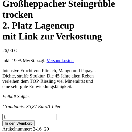
Großheppacher Steingrüble
trocken
2. Platz Lagencup
mit Link zur Verkostung
26,90
€
inkl. 19 % MwSt.
zzgl.
Versandkosten
Intensive Frucht von Pfirsich, Mango und Papaya.
Dichte, straffe Struktur. Die 45 Jahre alten Reben
verleihen dem TOP-Riesling viel Mineralität und
eine sehr gute Entwicklungsfähigkeit.
Enthält Sulfite.
Grundpreis: 35,87 Euro/1 Liter
2020erRIESLING
SLGroßheppacher
In den Weinkorb
Steingrübletrocken2.
Artikelnummer:
2-16+20