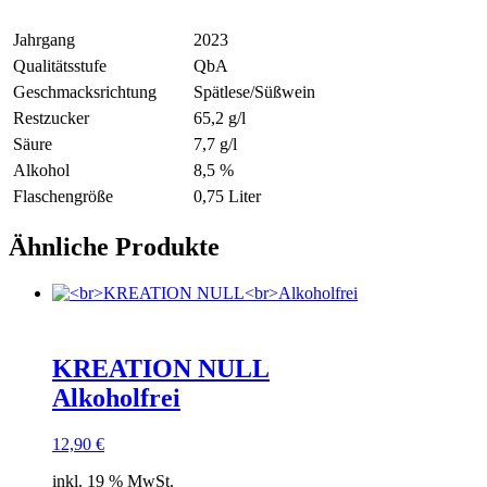
Jahrgang
2023
Qualitätsstufe
QbA
Geschmacksrichtung
Spätlese/Süßwein
Restzucker
65,2 g/l
Säure
7,7 g/l
Alkohol
8,5 %
Flaschengröße
0,75 Liter
Ähnliche Produkte
KREATION NULL
Alkoholfrei
12,90
€
inkl. 19 % MwSt.