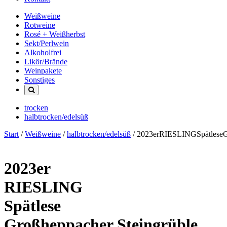
Weißweine
Rotweine
Rosé + Weißherbst
Sekt/Perlwein
Alkoholfrei
Likör/Brände
Weinpakete
Sonstiges
trocken
halbtrocken/edelsüß
Start
/
Weißweine
/
halbtrocken/edelsüß
/ 2023erRIESLINGSpätleseGr
2023er
RIESLING
Spätlese
Großheppacher Steingrüble