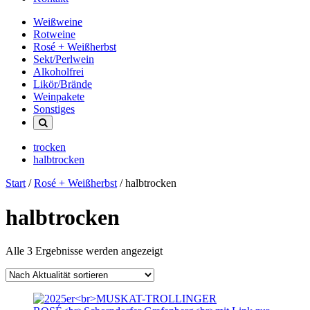
Weißweine
Rotweine
Rosé + Weißherbst
Sekt/Perlwein
Alkoholfrei
Likör/Brände
Weinpakete
Sonstiges
trocken
halbtrocken
Start
/
Rosé + Weißherbst
/ halbtrocken
halbtrocken
Nach
Alle 3 Ergebnisse werden angezeigt
Aktualität
sortiert