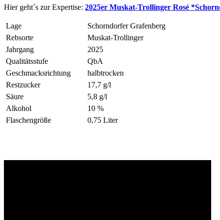
Hier geht´s zur Expertise:
2025er Muskat-Trollinger Rosé *Schorn
Lage
Schorndorfer Grafenberg
Rebsorte
Muskat-Trollinger
Jahrgang
2025
Qualitätsstufe
QbA
Geschmacksrichtung
halbtrocken
Restzucker
17,7 g/l
Säure
5,8 g/l
Alkohol
10 %
Flaschengröße
0,75 Liter