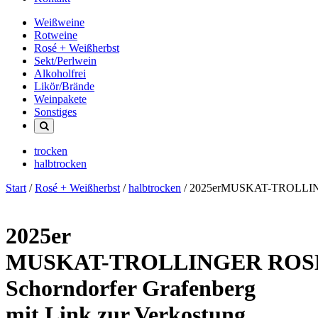
Weißweine
Rotweine
Rosé + Weißherbst
Sekt/Perlwein
Alkoholfrei
Likör/Brände
Weinpakete
Sonstiges
trocken
halbtrocken
Start
/
Rosé + Weißherbst
/
halbtrocken
/ 2025erMUSKAT-TROLLINGE
2025er
MUSKAT-TROLLINGER ROS
Schorndorfer Grafenberg
mit Link zur Verkostung