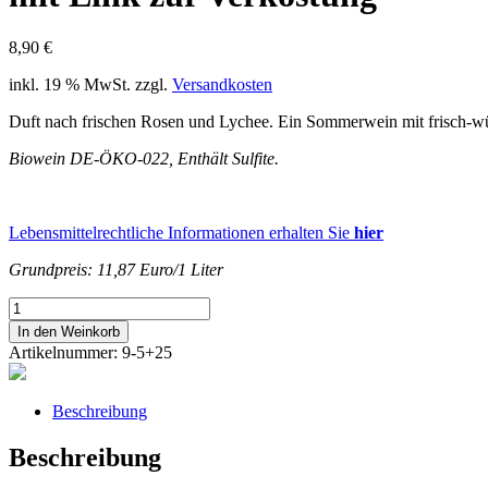
8,90
€
inkl. 19 % MwSt.
zzgl.
Versandkosten
Duft nach frischen Rosen und Lychee. Ein Sommerwein mit frisch-w
Biowein DE-ÖKO-022, Enthält Sulfite.
Lebensmittelrechtliche Informationen erhalten Sie
hier
Grundpreis: 11,87 Euro/1 Liter
2025erMUSKAT-
TROLLINGER
In den Weinkorb
ROSÉSchorndorfer
Artikelnummer:
9-5+25
Grafenbergmit
Link
zur
Beschreibung
Verkostung
Menge
Beschreibung