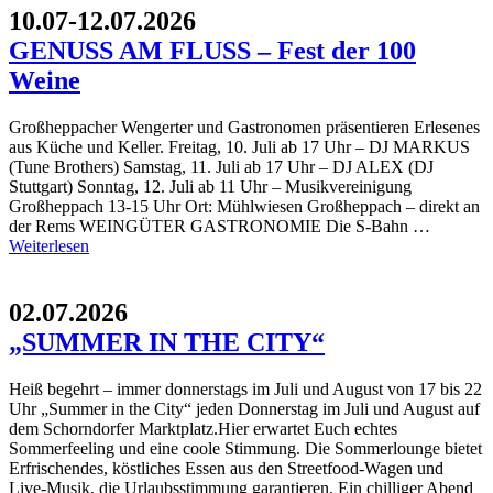
10.07-12.07.2026
GENUSS AM FLUSS – Fest der 100
Weine
Großheppacher Wengerter und Gastronomen präsentieren Erlesenes
aus Küche und Keller. Freitag, 10. Juli ab 17 Uhr – DJ MARKUS
(Tune Brothers) Samstag, 11. Juli ab 17 Uhr – DJ ALEX (DJ
Stuttgart) Sonntag, 12. Juli ab 11 Uhr – Musikvereinigung
Großheppach 13-15 Uhr Ort: Mühlwiesen Großheppach – direkt an
der Rems WEINGÜTER GASTRONOMIE Die S-Bahn …
Weiterlesen
02.07.2026
„SUMMER IN THE CITY“
Heiß begehrt – immer donnerstags im Juli und August von 17 bis 22
Uhr „Summer in the City“ jeden Donnerstag im Juli und August auf
dem Schorndorfer Marktplatz.Hier erwartet Euch echtes
Sommerfeeling und eine coole Stimmung. Die Sommerlounge bietet
Erfrischendes, köstliches Essen aus den Streetfood-Wagen und
Live-Musik, die Urlaubsstimmung garantieren. Ein chilliger Abend