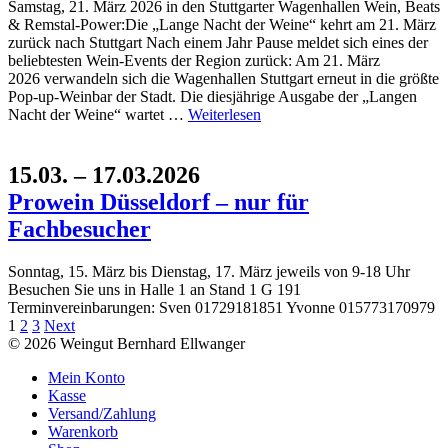
Samstag, 21. März 2026 in den Stuttgarter Wagenhallen Wein, Beats
& Remstal-Power:Die „Lange Nacht der Weine“ kehrt am 21. März
zurück nach Stuttgart Nach einem Jahr Pause meldet sich eines der
beliebtesten Wein-Events der Region zurück: Am 21. März
2026 verwandeln sich die Wagenhallen Stuttgart erneut in die größte
Pop-up-Weinbar der Stadt. Die diesjährige Ausgabe der „Langen
Nacht der Weine“ wartet …
Weiterlesen
15.03. – 17.03.2026
Prowein Düsseldorf – nur für
Fachbesucher
Sonntag, 15. März bis Dienstag, 17. März jeweils von 9-18 Uhr
Besuchen Sie uns in Halle 1 an Stand 1 G 191
Terminvereinbarungen: Sven 01729181851 Yvonne 015773170979
Seitennummerierung
Page
Page
Page
1
2
3
Next
© 2026 Weingut Bernhard Ellwanger
der
Mein Konto
Beiträge
Kasse
Versand/Zahlung
Warenkorb