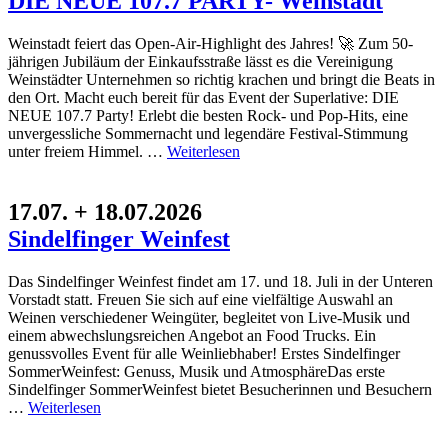
DIE NEUE 107.7 PARTY- Weinstadt
Weinstadt feiert das Open-Air-Highlight des Jahres! 🚀 Zum 50-
jährigen Jubiläum der Einkaufsstraße lässt es die Vereinigung
Weinstädter Unternehmen so richtig krachen und bringt die Beats in
den Ort. Macht euch bereit für das Event der Superlative: DIE
NEUE 107.7 Party! Erlebt die besten Rock- und Pop-Hits, eine
unvergessliche Sommernacht und legendäre Festival-Stimmung
unter freiem Himmel. …
Weiterlesen
17.07. + 18.07.2026
Sindelfinger Weinfest
Das Sindelfinger Weinfest findet am 17. und 18. Juli in der Unteren
Vorstadt statt. Freuen Sie sich auf eine vielfältige Auswahl an
Weinen verschiedener Weingüter, begleitet von Live-Musik und
einem abwechslungsreichen Angebot an Food Trucks. Ein
genussvolles Event für alle Weinliebhaber! Erstes Sindelfinger
SommerWeinfest: Genuss, Musik und AtmosphäreDas erste
Sindelfinger SommerWeinfest bietet Besucherinnen und Besuchern
…
Weiterlesen