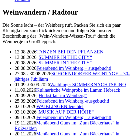
Weinwandern / Radtour
Die Sonne lacht – der Weinberg ruft. Packen Sie sich ein paar
Kleinigkeiten zum Picknicken ein und folgen Sie unserer
Beschreibung der „Wein-Wandern-Wissen-Tour“ durch die
Weinberge in Großheppach.
12.08.2026
TANZEN BEI DEN PFLANZEN
13.08.2026
„SUMMER IN THE CITY“
20.08.2026
„SUMMER IN THE CITY“
28.08.2026
Feierabend im Weinberg – ausgebucht!
27.08.- 30.08.2026
SCHORNDORFER WEINTAGE – 30-
jähriges Jubiläum
01.09.-06.09.2026
Waiblinger SOMMERNACHTSKINO
11.09.2026
Kulinarische Weinprobe im Lamm Hebsack
20.09.2026
„Herbstflair im Weinberg“
25.09.2026
Feierabend im Weinberg -ausgebucht!
02.10.2026
WAIBLINGEN leuchtet
03.10.2026
„MUSIK AUF DER HÖHE“
09.10.2026
Feierabend im Weinberg – ausgebucht!
19.11.2026
Menüabend Gans im „Zum Bäckerhaus“ in
Roßwälden
20.11.2026
Menüabend Gans im „Zum Bäckerhaus“ in