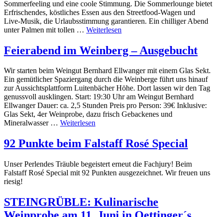
Sommerfeeling und eine coole Stimmung. Die Sommerlounge bietet
Erfrischendes, köstliches Essen aus den Streetfood-Wagen und
Live-Musik, die Urlaubsstimmung garantieren. Ein chilliger Abend
unter Palmen mit tollen …
Weiterlesen
Feierabend im Weinberg – Ausgebucht
Wir starten beim Weingut Bernhard Ellwanger mit einem Glas Sekt.
Ein gemütlicher Spaziergang durch die Weinberge führt uns hinauf
zur Aussichtsplattform Luitenbächer Höhe. Dort lassen wir den Tag
genussvoll ausklingen. Start: 19:30 Uhr am Weingut Bernhard
Ellwanger Dauer: ca. 2,5 Stunden Preis pro Person: 39€ Inklusive:
Glas Sekt, 4er Weinprobe, dazu frisch Gebackenes und
Mineralwasser …
Weiterlesen
92 Punkte beim Falstaff Rosé Special
Unser Perlendes Träuble begeistert erneut die Fachjury! Beim
Falstaff Rosé Special mit 92 Punkten ausgezeichnet. Wir freuen uns
riesig!
STEINGRÜBLE: Kulinarische
Weinprobe am 11. Juni in Oettinger´s