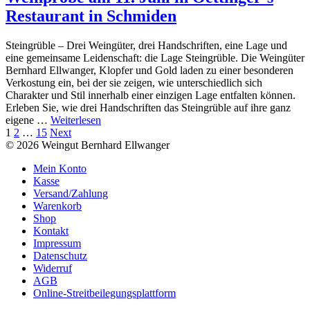
Restaurant in Schmiden
Steingrüble – Drei Weingüter, drei Handschriften, eine Lage und
eine gemeinsame Leidenschaft: die Lage Steingrüble. Die Weingüter
Bernhard Ellwanger, Klopfer und Gold laden zu einer besonderen
Verkostung ein, bei der sie zeigen, wie unterschiedlich sich
Charakter und Stil innerhalb einer einzigen Lage entfalten können.
Erleben Sie, wie drei Handschriften das Steingrüble auf ihre ganz
eigene …
Weiterlesen
Seitennummerierung
Page
Page
Page
1
2
…
15
Next
© 2026 Weingut Bernhard Ellwanger
der
Mein Konto
Beiträge
Kasse
Versand/Zahlung
Warenkorb
Shop
Kontakt
Impressum
Datenschutz
Widerruf
AGB
Online-Streitbeilegungsplattform