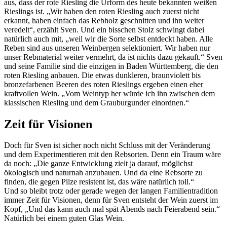
aus, dass der rote Riesling die Urform des heute bekannten weißen
Rieslings ist. „Wir haben den roten Riesling auch zuerst nicht
erkannt, haben einfach das Rebholz geschnitten und ihn weiter
veredelt“, erzählt Sven. Und ein bisschen Stolz schwingt dabei
natürlich auch mit, „weil wir die Sorte selbst entdeckt haben. Alle
Reben sind aus unseren Weinbergen selektioniert. Wir haben nur
unser Rebmaterial weiter vermehrt, da ist nichts dazu gekauft.“ Sven
und seine Familie sind die einzigen in Baden Württemberg, die den
roten Riesling anbauen. Die etwas dunkleren, braunviolett bis
bronzefarbenen Beeren des roten Rieslings ergeben einen eher
kraftvollen Wein. „Vom Weintyp her würde ich ihn zwischen dem
klassischen Riesling und dem Grauburgunder einordnen.“
Zeit für Visionen
Doch für Sven ist sicher noch nicht Schluss mit der Veränderung
und dem Experimentieren mit den Rebsorten. Denn ein Traum wäre
da noch: „Die ganze Entwicklung zielt ja darauf, möglichst
ökologisch und naturnah anzubauen. Und da eine Rebsorte zu
finden, die gegen Pilze resistent ist, das wäre natürlich toll.“
Und so bleibt trotz oder gerade wegen der langen Familientradition
immer Zeit für Visionen, denn für Sven entsteht der Wein zuerst im
Kopf, „Und das kann auch mal spät Abends nach Feierabend sein.“
Natürlich bei einem guten Glas Wein.