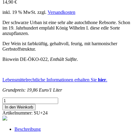
14,90
€
inkl. 19 % MwSt.
zzgl.
Versandkosten
Der schwarze Urban ist eine sehr alte autochthone Rebsorte. Schon
im 19. Jahrhundert empfahl König Wilhelm I. diese edle Sorte
anzupflanzen.
Der Wein ist farbkräftig, gehaltvoll, feurig, mit harmonischer
Gerbstoffstruktur.
Biowein DE-ÖKO-022,
Enthält Sulfite.
Lebensmittelrechtliche Informationen erhalten Sie
hier
.
Grundpreis: 19,86 Euro/1 Liter
2024erSCHWARZER
URBANtrocken
In den Weinkorb
Menge
Artikelnummer:
SU+24
Beschreibung