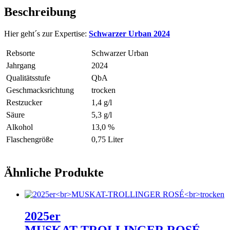
Beschreibung
Hier geht´s zur Expertise:
Schwarzer Urban 2024
Rebsorte
Schwarzer Urban
Jahrgang
2024
Qualitätsstufe
QbA
Geschmacksrichtung
trocken
Restzucker
1,4 g/l
Säure
5,3 g/l
Alkohol
13,0 %
Flaschengröße
0,75 Liter
Ähnliche Produkte
2025er
MUSKAT-TROLLINGER ROSÉ