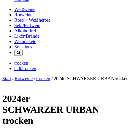
Weißweine
Rotweine
Rosé + Weißherbst
Sekt/Perlwein
Alkoholfrei
Likör/Brände
Weinpakete
Sonstiges
trocken
halbtrocken
Start
/
Rotweine
/
trocken
/ 2024erSCHWARZER URBANtrocken
2024er
SCHWARZER URBAN
trocken