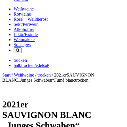
Weißweine
Rotweine
Rosé + Weißherbst
Sekt/Perlwein
Alkoholfrei
Likör/Brände
Weinpakete
Sonstiges
trocken
halbtrocken/edelsüß
Start
/
Weißweine
/
trocken
/ 2021erSAUVIGNON
BLANC„Junges Schwaben“Fumé blanctrocken
2021er
SAUVIGNON BLANC
„Junges Schwaben“