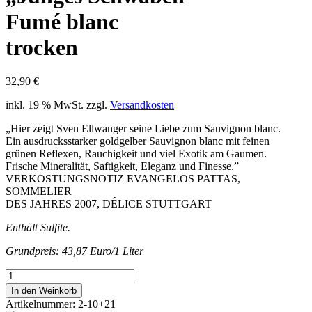
Fumé blanc
trocken
32,90
€
inkl. 19 % MwSt.
zzgl.
Versandkosten
„Hier zeigt Sven Ellwanger seine Liebe zum Sauvignon blanc.
Ein ausdrucksstarker goldgelber Sauvignon blanc mit feinen
grünen Reflexen, Rauchigkeit und viel Exotik am Gaumen.
Frische Mineralität, Saftigkeit, Eleganz und Finesse.”
VERKOSTUNGSNOTIZ EVANGELOS PATTAS,
SOMMELIER
DES JAHRES 2007, DÉLICE STUTTGART
Enthält Sulfite.
Grundpreis: 43,87 Euro/1 Liter
2021erSAUVIGNON
BLANC"Junges
In den Weinkorb
Schwaben"Fumé
Artikelnummer:
2-10+21
blanctrocken