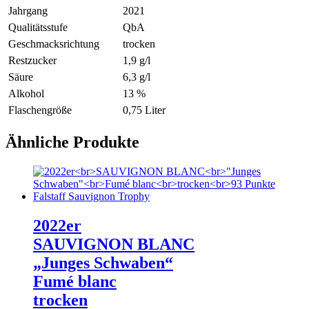
Jahrgang
2021
Qualitätsstufe
QbA
Geschmacksrichtung
trocken
Restzucker
1,9 g/l
Säure
6,3 g/l
Alkohol
13 %
Flaschengröße
0,75 Liter
Ähnliche Produkte
2022er
SAUVIGNON BLANC
„Junges Schwaben“
Fumé blanc
trocken