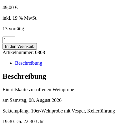
49,00
€
inkl. 19 % MwSt.
13 vorrätig
Eintrittskarte
zur
In den Weinkorb
Weinprobe
Artikelnummer:
0808
am
08.08.2026
Beschreibung
Menge
Beschreibung
Eintrittskarte zur offenen Weinprobe
am Samstag, 08. August 2026
Sektempfang, 10er-Weinprobe mit Vesper, Kellerführung
19.30- ca. 22.30 Uhr