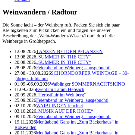
Weinwandern / Radtour
Die Sonne lacht – der Weinberg ruft. Packen Sie sich ein paar
Kleinigkeiten zum Picknicken ein und folgen Sie unserer
Beschreibung der „Wein-Wandern-Wissen-Tour“ durch die
Weinberge in Großheppach.
12.08.2026
TANZEN BEI DEN PFLANZEN
13.08.2026
„SUMMER IN THE CITY“
20.08.2026
„SUMMER IN THE CITY“
28.08.2026
Feierabend im Weinberg – ausgebucht!
27.08.- 30.08.2026
SCHORNDORFER WEINTAGE – 30-
jähriges Jubiläum
01.09.-06.09.2026
Waiblinger SOMMERNACHTSKINO
11.09.2026
Event im Lamm Hebsack
20.09.2026
„Herbstflair im Weinberg“
25.09.2026
Feierabend im Weinberg -ausgebucht!
02.10.2026
WAIBLINGEN leuchtet
03.10.2026
„MUSIK AUF DER HÖHE“
09.10.2026
Feierabend im Weinberg – ausgebucht!
19.11.2026
Menüabend Gans im „Zum Bäckerhaus“ in
Roßwälden
20.11.2026
Menüabend Gans im „Zum Bäckerhaus“ in