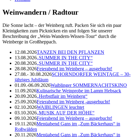
Weinwandern / Radtour
Die Sonne lacht – der Weinberg ruft. Packen Sie sich ein paar
Kleinigkeiten zum Picknicken ein und folgen Sie unserer
Beschreibung der „Wein-Wandern-Wissen-Tour“ durch die
Weinberge in Großheppach.
12.08.2026
TANZEN BEI DEN PFLANZEN
13.08.2026
„SUMMER IN THE CITY“
20.08.2026
„SUMMER IN THE CITY“
28.08.2026
Feierabend im Weinberg – ausgebucht!
27.08.- 30.08.2026
SCHORNDORFER WEINTAGE – 30-
jähriges Jubiläum
01.09.-06.09.2026
Waiblinger SOMMERNACHTSKINO
11.09.2026
Kulinarische Weinprobe im Lamm Hebsack
20.09.2026
„Herbstflair im Weinberg“
25.09.2026
Feierabend im Weinberg -ausgebucht!
02.10.2026
WAIBLINGEN leuchtet
03.10.2026
„MUSIK AUF DER HÖHE“
09.10.2026
Feierabend im Weinberg – ausgebucht!
19.11.2026
Menüabend Gans im „Zum Bäckerhaus“ in
Roßwälden
20.11.2026
Menüabend Gans im „Zum Bäckerhaus“ in