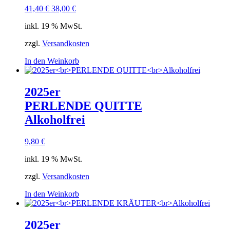
Ursprünglicher
Aktueller
41,40
€
38,00
€
Preis
Preis
inkl. 19 % MwSt.
war:
ist:
41,40 €
38,00 €.
zzgl.
Versandkosten
In den Weinkorb
2025er
PERLENDE QUITTE
Alkoholfrei
9,80
€
inkl. 19 % MwSt.
zzgl.
Versandkosten
In den Weinkorb
2025er