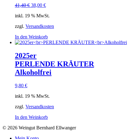
Ursprünglicher
Aktueller
41,40
€
38,00
€
Preis
Preis
inkl. 19 % MwSt.
war:
ist:
41,40 €
38,00 €.
zzgl.
Versandkosten
In den Weinkorb
2025er
PERLENDE KRÄUTER
Alkoholfrei
9,80
€
inkl. 19 % MwSt.
zzgl.
Versandkosten
In den Weinkorb
© 2026 Weingut Bernhard Ellwanger
Mein Konto